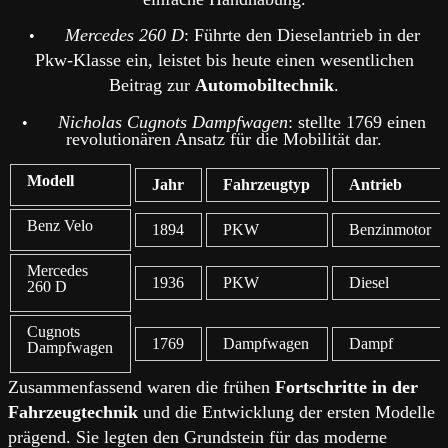
Mercedes 260 D
: Führte den Dieselantrieb in der
•
Pkw-Klasse ein, leistet bis heute einen wesentlichen
Beitrag zur
Automobiltechnik
.
Nicholas Cugnots Dampfwagen
: stellte 1769 einen
•
revolutionären Ansatz für die Mobilität dar.
Modell
Jahr
Fahrzeugtyp
Antrieb
Benz Velo
1894
PKW
Benzinmotor
Mercedes
1936
PKW
Diesel
260 D
Cugnots
1769
Dampfwagen
Dampf
Dampfwagen
Zusammenfassend waren die frühen
Fortschritte in der
Fahrzeugtechnik
und die Entwicklung der ersten Modelle
prägend. Sie legten den Grundstein für das moderne