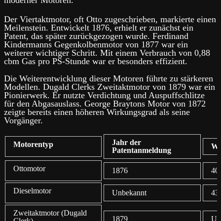
Der Viertaktmotor, oft Otto zugeschrieben, markierte einen
Meilenstein. Entwickelt 1876, erhielt er zunächst ein
Patent, das später zurückgezogen wurde. Ferdinand
Kindermanns Gegenkolbenmotor von 1877 war ein
weiterer wichtiger Schritt. Mit einem Verbrauch von 0,88
cbm Gas pro PS-Stunde war er besonders effizient.
Die Weiterentwicklung dieser Motoren führte zu stärkeren
Modellen. Dugald Clerks Zweitaktmotor von 1879 war ein
Pionierwerk. Er nutzte Verdichtung und Auspuffschlitze
für den Abgasauslass. George Braytons Motor von 1872
zeigte bereits einen höheren Wirkungsgrad als seine
Vorgänger.
Jahr der
Motorentyp
Wi
Patentanmeldung
Ottomotor
1876
40
Dieselmotor
Unbekannt
43
Zweitaktmotor (Dugald
1879
Un
Clerk)